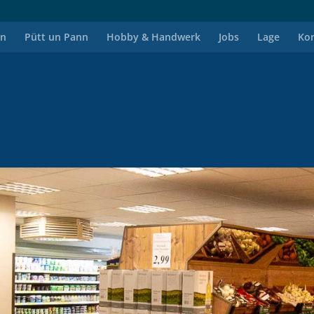
en
Pütt un Pann
Hobby & Handwerk
Jobs
Lage
Ko