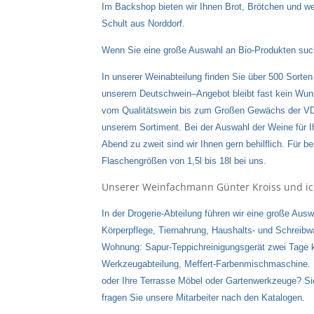
Im Backshop bieten wir Ihnen Brot, Brötchen und w
Schult aus Norddorf.
Wenn Sie eine große Auswahl an Bio-Produkten suche
In unserer Weinabteilung finden Sie über 500 Sorten
unserem Deutschwein–Angebot bleibt fast kein Wuns
vom Qualitätswein bis zum Großen Gewächs der VDP
unserem Sortiment. Bei der Auswahl der Weine für I
Abend zu zweit sind wir Ihnen gern behilflich. Für b
Flaschengrößen von 1,5l bis 18l bei uns.
Unserer Weinfachmann Günter Kroiss und ic
In der Drogerie-Abteilung führen wir eine große Au
Körperpflege, Tiernahrung, Haushalts- und Schreibwa
Wohnung: Sapur-Teppichreinigungsgerät zwei Tage k
Werkzeugabteilung, Meffert-Farbenmischmaschine. B
oder Ihre Terrasse Möbel oder Gartenwerkzeuge? Sie
fragen Sie unsere Mitarbeiter nach den Katalogen.