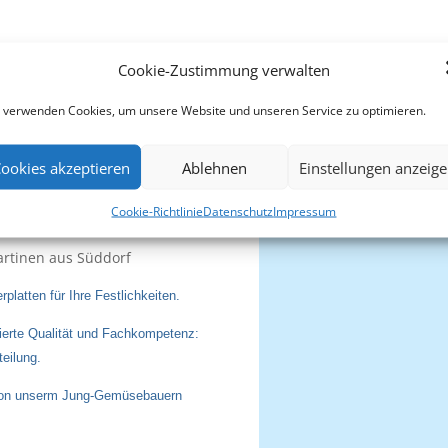
Cookie-Zustimmung verwalten
 verwenden Cookies, um unsere Website und unseren Service zu optimieren.
sches Qualitätsfleisch aus
d Lammfleisch aus der Region
ookies akzeptieren
Ablehnen
Einstellungen anzeig
Öf
n auf den nordfriesischen Inseln
äten sowie einer großen Käse- und
Cookie-Richtlinie
Datenschutz
Impressum
artinen aus Süddorf
platten für Ihre Festlichkeiten.
llierte Qualität und Fachkompetenz:
eilung.
 von unserm Jung-Gemüsebauern