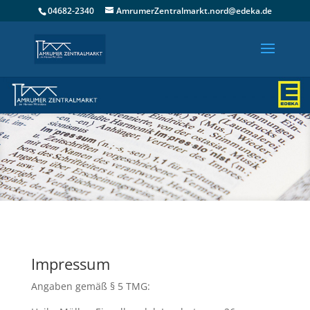
04682-2340
AmrumerZentralmarkt.nord@edeka.de
Impressum
Angaben gemäß § 5 TMG: