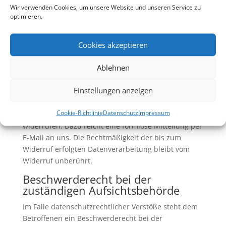
Wir verwenden Cookies, um unsere Website und unseren Service zu
juristische Person, die allein oder gemeinsam mit
optimieren.
anderen über die Zwecke und Mittel der
Verarbeitung von personenbezogenen Daten (z.B.
Cookies akzeptieren
Namen, E-Mail-Adressen o. Ä.) entscheidet.
Widerruf Ihrer Einwilligung zur
Ablehnen
Datenverarbeitung
Einstellungen anzeigen
Viele Datenverarbeitungsvorgänge sind nur mit Ihrer
ausdrücklichen Einwilligung möglich. Sie können
Cookie-Richtlinie
Datenschutz
Impressum
eine bereits erteilte Einwilligung jederzeit
widerrufen. Dazu reicht eine formlose Mitteilung per
E-Mail an uns. Die Rechtmäßigkeit der bis zum
Widerruf erfolgten Datenverarbeitung bleibt vom
Widerruf unberührt.
Beschwerderecht bei der
zuständigen Aufsichtsbehörde
Im Falle datenschutzrechtlicher Verstöße steht dem
Betroffenen ein Beschwerderecht bei der