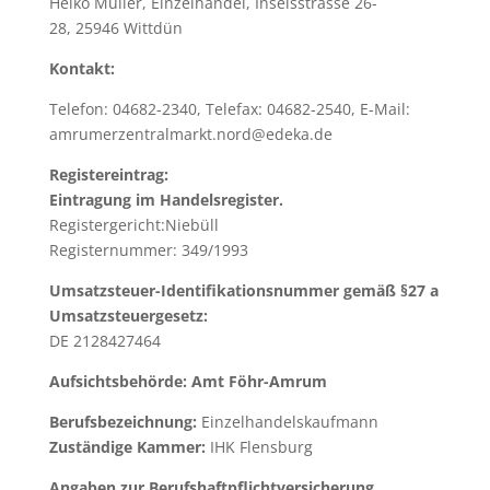
Heiko Müller, Einzelhandel, Inselsstrasse 26-
28, 25946 Wittdün
Kontakt:
Telefon: 04682-2340, Telefax: 04682-2540, E-Mail:
amrumerzentralmarkt.nord@edeka.de
Registereintrag:
Eintragung im Handelsregister.
Registergericht:Niebüll
Registernummer: 349/1993
Umsatzsteuer-Identifikationsnummer gemäß §27 a
Umsatzsteuergesetz:
DE 2128427464
Aufsichtsbehörde: Amt Föhr-Amrum
Berufsbezeichnung:
Einzelhandelskaufmann
Zuständige Kammer:
IHK Flensburg
Angaben zur Berufshaftpflichtversicherung